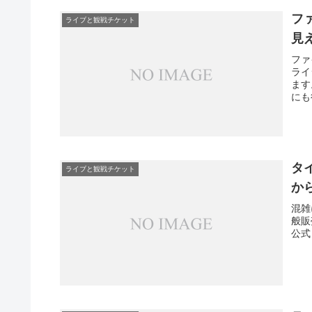
フ
ライブと観戦チケット
見
ファ
ライ
ます
にも
タ
ライブと観戦チケット
か
混雑
般販
公式