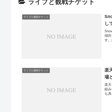
ライブと観戦チケット
S
ライブと観戦チケット
し
Sn
傾向
す。
楽
ライブと観戦チケット
場
楽天
組み
も具