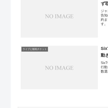
ず
ジャ
告知
約ま
す。
S
ライブと観戦チケット
動
Si
行動
数選