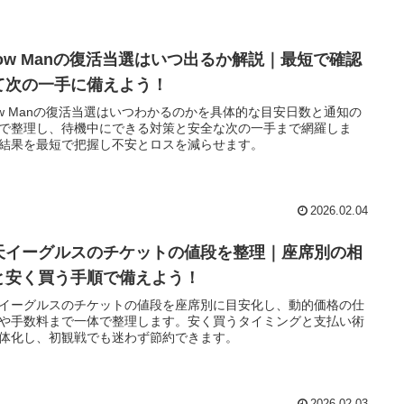
now Manの復活当選はいつ出るか解説｜最短で確認
て次の一手に備えよう！
ow Manの復活当選はいつわかるのかを具体的な目安日数と通知の
で整理し、待機中にできる対策と安全な次の一手まで網羅しま
結果を最短で把握し不安とロスを減らせます。
2026.02.04
天イーグルスのチケットの値段を整理｜座席別の相
と安く買う手順で備えよう！
イーグルスのチケットの値段を座席別に目安化し、動的価格の仕
や手数料まで一体で整理します。安く買うタイミングと支払い術
体化し、初観戦でも迷わず節約できます。