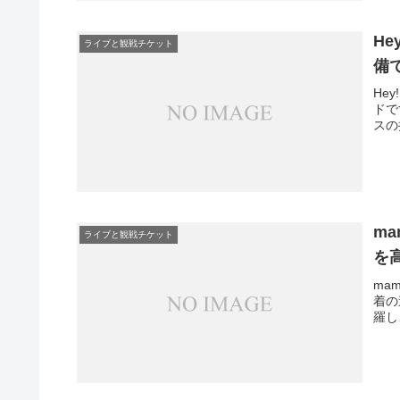
H
ライブと観戦チケット
備
He
ドで
スの
m
ライブと観戦チケット
を
ma
着の
羅し