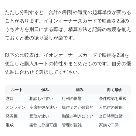
ただし分割すると、合計の割引や還元の起算単位が変わる
ことがあります。イオンオーナーズカードで映画を2回の
うち片方を別日にする際は、精算方法と記録の粒度を揃え
ておくと後の振り返りが楽です。
以下の比較表は、イオンオーナーズカードで映画を2回を
想定した購入ルートの特性をまとめたものです。自分の優
先軸に合わせて選択してください。
ルート
強み
弱み
向く場面
窓口
相談しやすい
行列の影響
条件確認を重視
オンライン
空席把握が速い
操作ミスが致命的
人気作の確保
発券機
受取が速い
融通が利きにくい
当日時間短縮
混成
柔軟に分担可能
管理が複雑
家族で二回