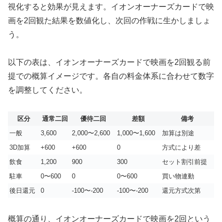
視化すると効果が見えます。イオンオーナーズカードで映
画を2回観た結果を数値化し、次回の作戦に生かしましょ
う。
以下の表は、イオンオーナーズカードで映画を2回観る前
提での概算イメージです。各自の料金体系に合わせて数字
を調整してください。
区分
通常二回
優待二回
差額
備考
一般
3,600
2,000〜2,600
1,000〜1,600
加算は別途
3D加算
+600
+600
0
方式により差
飲食
1,200
900
300
セット割引前提
駐車
0〜600
0
0〜600
買い物連動
後日還元
0
-100〜-200
-100〜-200
還元方式次第
概算の通り、イオンオーナーズカードで映画を2回という