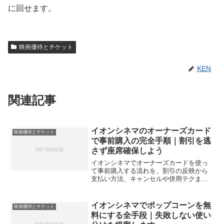
に回せます。
映画優待とチケット
KEN
関連記事
イオンシネマのオーナーズカード
映画優待とチケット
で事前購入の完全手順｜割引を逃
さず座席確保しよう
イオンシネマでオーナーズカードを使っ
て事前購入する流れを、割引の反映から
支払い方法、キャンセルや併用テクまで
網羅。迷いがちな確認ポイントも表と実
例で整理し、初めてでもスムーズに座席
を確保できます。
イオンシネマでポップコーンを無
映画優待とチケット
料にする全手段｜失敗しない使い