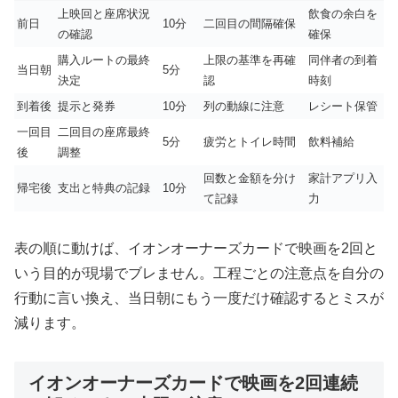
上映回と座席状況
飲食の余白を
前日
10分
二回目の間隔確保
の確認
確保
購入ルートの最終
上限の基準を再確
同伴者の到着
当日朝
5分
決定
認
時刻
到着後
提示と発券
10分
列の動線に注意
レシート保管
一回目
二回目の座席最終
5分
疲労とトイレ時間
飲料補給
後
調整
回数と金額を分け
家計アプリ入
帰宅後
支出と特典の記録
10分
て記録
力
表の順に動けば、イオンオーナーズカードで映画を2回と
いう目的が現場でブレません。工程ごとの注意点を自分の
行動に言い換え、当日朝にもう一度だけ確認するとミスが
減ります。
イオンオーナーズカードで映画を2回連続