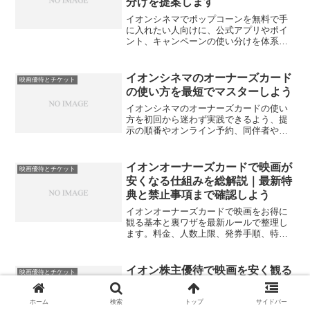
分けを提案します
イオンシネマでポップコーンを無料で手
に入れたい人向けに、公式アプリやポイ
ント、キャンペーンの使い分けを体系
化。条件の見極め方と注意点をまとめ、
当日の売店で迷わず得する具体手順を解
説します。
イオンシネマのオーナーズカード
映画優待とチケット
の使い方を最短でマスターしよう
イオンシネマのオーナーズカードの使い
方を初回から迷わず実践できるよう、提
示の順番やオンライン予約、同伴者や併
用可否、トラブル対処まで網羅的に整理
します。割引を最大化する考え方も具体
化します。
イオンオーナーズカードで映画が
映画優待とチケット
安くなる仕組みを総解説｜最新特
典と禁止事項まで確認しよう
イオンオーナーズカードで映画をお得に
観る基本と裏ワザを最新ルールで整理し
ます。料金、人数上限、発券手順、特別
スクリーンの追加料金、併用可否、ポッ
プコーン特典まで迷わず使えるように解
説します。
イオン株主優待で映画を安く観る
映画優待とチケット
方法｜最新特典と使い方を実践で
学ぼう
ホーム
検索
トップ
サイドバー