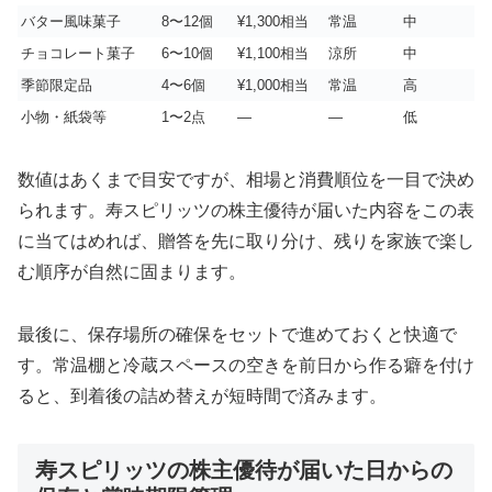
バター風味菓子
8〜12個
¥1,300相当
常温
中
チョコレート菓子
6〜10個
¥1,100相当
涼所
中
季節限定品
4〜6個
¥1,000相当
常温
高
小物・紙袋等
1〜2点
—
—
低
数値はあくまで目安ですが、相場と消費順位を一目で決め
られます。寿スピリッツの株主優待が届いた内容をこの表
に当てはめれば、贈答を先に取り分け、残りを家族で楽し
む順序が自然に固まります。
最後に、保存場所の確保をセットで進めておくと快適で
す。常温棚と冷蔵スペースの空きを前日から作る癖を付け
ると、到着後の詰め替えが短時間で済みます。
寿スピリッツの株主優待が届いた日からの