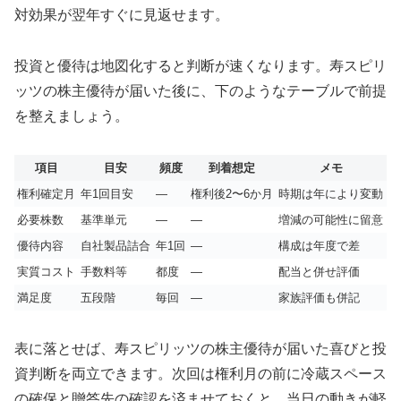
対効果が翌年すぐに見返せます。
投資と優待は地図化すると判断が速くなります。寿スピリ
ッツの株主優待が届いた後に、下のようなテーブルで前提
を整えましょう。
項目
目安
頻度
到着想定
メモ
権利確定月
年1回目安
—
権利後2〜6か月
時期は年により変動
必要株数
基準単元
—
—
増減の可能性に留意
優待内容
自社製品詰合
年1回
—
構成は年度で差
実質コスト
手数料等
都度
—
配当と併せ評価
満足度
五段階
毎回
—
家族評価も併記
表に落とせば、寿スピリッツの株主優待が届いた喜びと投
資判断を両立できます。次回は権利月の前に冷蔵スペース
の確保と贈答先の確認を済ませておくと、当日の動きが軽