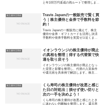
と年100万円達成の両ルートで整理しま
す。年次更新や対象外決済も押さえ、今
日から使い切る設計術が身につきます。
Travis Japanの一般販売で賢く買
株主優待活用術
う｜株主優待と金券で手数料を節
約！
Travis Japanの一般販売に備えて、株主
優待や金券・ギフトカードを活用し決済
手数料や発券手数料を実質ゼロ近くまで
抑える具体策を解説します。準備の優先
順位と安全な節約手順を身につけましょ
う。
イオンラウンジの株主優待が廃止
株主優待活用術
の真相を整理｜得する代替策で快
適を取り戻そう
イオンラウンジの株主優待が廃止となっ
た背景と影響を整理し、代替の入室条件
や還元術を具体例で解説します。株主と
して損を避け、快適とお得を両立する実
践策をまとめました。
くら寿司の株主優待が改悪と感じ
株主優待活用術
た日の対処法｜損せず使い切りと
次の一手を決めよう！
くら寿司の株主優待が改悪と感じたとき
に迷わない判断軸を整理します。還元率