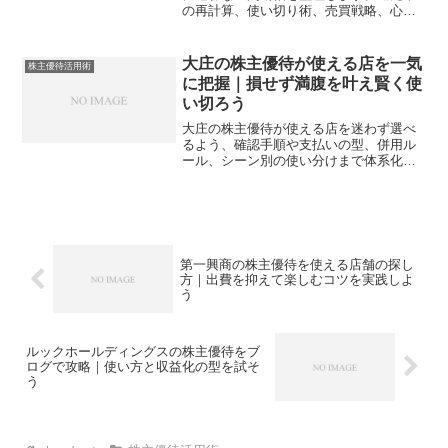
の再計算、使い切り術、売買戦略、心理
の落とし穴、乗り換え候補まで一気に学
べます。
大庄の株主優待が使える店を一気
株主優待活用術
に把握｜損せず満腹を叶え賢く使
い切ろう
大庄の株主優待が使える店を迷わず選べ
るよう、確認手順や支払いの型、併用ル
ール、シーン別の使い分けまで体系化。
読めば失敗やムダが減り、優待を最後の1
円まで使い切れます。
第一興商の株主優待を使える店舗の探し
方｜出費を抑えて楽しむコツを実践しよ
う
ルックホールディングスの株主優待をブ
ログで攻略｜使い方と収益化の型を試そ
う