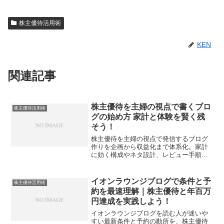
株主優待活用術
KEN
関連記事
株主優待を主婦の視点で書くブロ
株主優待活用術
グの始め方 家計と体験を賢く残
そう！
株主優待を主婦の視点で発信するブログ
作りを企画から収益化まで体系化。家計
に効く構成やネタ設計、レビュー手順、
法務の注意点まで具体例で学べます。暮
らしの実感で信頼を育てましょう。
イオンラウンジブログで条件と予
株主優待活用術
約を最速理解｜株主優待と年百万
円達成を実践しよう！
イオンラウンジブログを読む人が迷いや
すい最新条件と予約の勘所を、株主優待