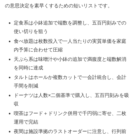
の意思決定を素早くするための短いリストです。
定食系は小鉢追加で端数を調整し、五百円刻みでの
使い切りを狙う
食べ放題は枚数投入で一人当たりの実質単価を家庭
内予算に合わせて圧縮
天ぷら系は味噌汁や小鉢の追加で満腹度と端数解消
を同時に達成
タルトはホールか複数カットで一会計統合し、会計
手間を削減
ドーナツは人数×二個基準で購入し、五百円刻みを吸
収
喫茶はフード＋ドリンク併用で千円弱に寄せ、二枚
運用で完結
夜間は施設準拠のラストオーダーに注意し、行列前