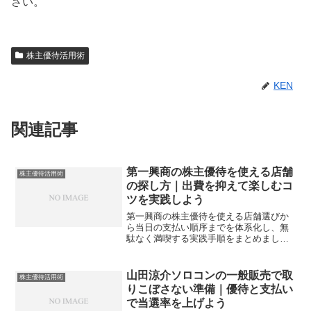
さい。
株主優待活用術
KEN
関連記事
第一興商の株主優待を使える店舗
株主優待活用術
の探し方｜出費を抑えて楽しむコ
ツを実践しよう
第一興商の株主優待を使える店舗選びか
ら当日の支払い順序までを体系化し、無
駄なく満喫する実践手順をまとめまし
た。確認の電話文例や時間帯別の狙い
目、割引の重ね技も整理し、あなたのレ
ジャー費をしっかり抑えます。
山田涼介ソロコンの一般販売で取
株主優待活用術
りこぼさない準備｜優待と支払い
で当選率を上げよう