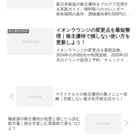
新日本製薬の株主優待をブログで活用す
る実践ガイド。権利取りのカレンダー、
保有期間の条件、買物優待券5,000円の賢
い使い道、記念優待の把握まで一気に整
理し、失敗を減らします。
イオンラウンジの変更点を最短整
株主優待活用術
理｜株主優待で損しない使い方を
更新しよう！
イオンラウンジの変更点を最新反映。
2024年の月8回化や利用資格、2025年10
月のドリンク提供と予約・チェックイン
締切の見直しまで、株主優待活用術とし
て要点を整理します。
マクドナルドの株主優待の裏メニュー攻
略｜失敗しない最大化手順を試そう！
極楽湯の株主優待が改悪と感じたら読む
処方箋｜損せず楽しむ実践術で差をつけ
よう