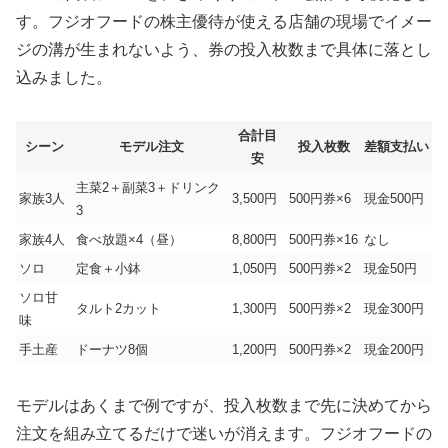
す。フジオフードの株主優待が使える店舗の現場でイメー
ジの溝が生まれないよう、券の投入枚数まで具体に落とし
込みました。
合計目
シーン
モデル注文
投入枚数
差額支払い
安
主菜2＋副菜3＋ドリンク
家族3人
3,500円
500円券×6
現金500円
3
家族4人
食べ放題×4（昼）
8,800円
500円券×16
なし
ソロ
定食＋小鉢
1,050円
500円券×2
現金50円
ソロ甘
タルト2カット
1,300円
500円券×2
現金300円
味
手土産
ドーナツ8個
1,200円
500円券×2
現金200円
モデルはあくまで例ですが、投入枚数まで先に決めてから
注文を組み立てるだけで迷いが消えます。フジオフードの