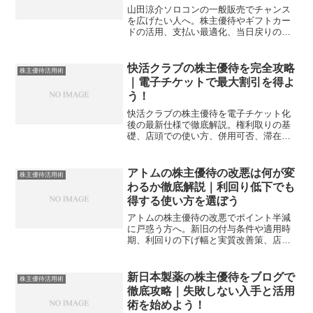
山田涼介ソロコンの一般販売でチャンス
を広げたい人へ。株主優待やギフトカー
ドの活用、支払い最適化、当日戻りの狙
い方まで、節約と当選の両立を具体策で
解説します。
快活クラブの株主優待を完全攻略
株主優待活用術
｜電子チケットで最大割引を得よ
う！
快活クラブの株主優待を電子チケット化
後の最新仕様で徹底解説。権利取りの基
礎、店頭での使い方、併用可否、滞在別
プラン、利回りの考え方まで実務で役立
つ活用術をまとめます。電子化の提示手
順やよくある失敗の回避策も具体例で解
アトムの株主優待の改悪は何が変
株主優待活用術
説します。投資初心者でも迷わず準備で
わるか徹底解説｜利回り低下でも
きます。
得する使い方を選ぼう
アトムの株主優待の改悪でポイント半減
に戸惑う方へ。新旧の付与条件や適用時
期、利回りの下げ幅と実質改善策、店舗
別の使い切り術までを網羅し、今日から
の最適解を実務目線で解説します。
新日本製薬の株主優待をブログで
株主優待活用術
徹底攻略｜失敗しない入手と活用
術を始めよう！