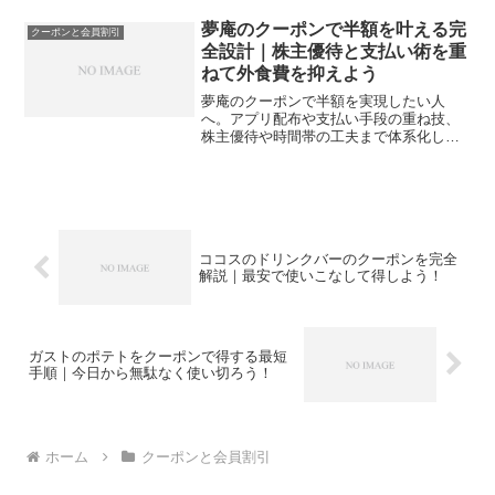
体系化し、今日から実践できる節約術に
落とし込みます。
夢庵のクーポンで半額を叶える完
クーポンと会員割引
全設計｜株主優待と支払い術を重
ねて外食費を抑えよう
夢庵のクーポンで半額を実現したい人
へ。アプリ配布や支払い手段の重ね技、
株主優待や時間帯の工夫まで体系化し、
今日から無理なく外食費を下げる道筋を
示します。
ココスのドリンクバーのクーポンを完全
解説｜最安で使いこなして得しよう！
ガストのポテトをクーポンで得する最短
手順｜今日から無駄なく使い切ろう！
ホーム
クーポンと会員割引