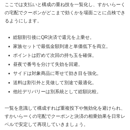
ここでは支払いと構成の重ね技を一覧化し、すかいらーく
の宅配でクーポンがどこまで効くかを場面ごとに点検でき
るようにします。
総額割引後にQR決済で還元を上乗せ。
家族セットで最低金額到達と単価低下を両立。
ポイントは貯めて次回の持ち玉を確保。
昼夜で番号を分けて失効を回避。
サイドは対象商品に寄せて効き目を強化。
送料は割引外と見做して別途で最適化。
他社デリバリーは別系統として総額比較。
一覧を意識して構成すれば重複投下や無効化を避けられ、
すかいらーくの宅配でクーポンと決済の相乗効果を日常レ
ベルで安定して再現していきましょう。