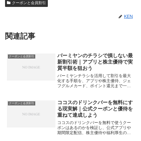
クーポンと会員割引
KEN
関連記事
バーミヤンのチラシで損しない最
クーポンと会員割引
新割引術｜アプリと株主優待で実
質半額を狙おう
バーミヤンチラシを活用して割引を最大
化する手順を、アプリや株主優待、ジェ
フグルメカード、ポイント還元まで一体
で解説します。実例とチェック表で迷わ
ず使えて、今日からムダなく得します。
ココスのドリンクバーを無料にす
クーポンと会員割引
る現実解｜公式クーポンと優待を
重ねて達成しよう
ココスのドリンクバーを無料で使うクー
ポンはあるのかを検証し、公式アプリや
期間限定配信、株主優待や福利厚生の活
用まで網羅します。無理なく無料相当へ