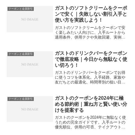
近づける実践手順と注意点を、最新の情
報整理で迷わず実行できます。
ガストのソフトクリームをクーポ
クーポンと会員割引
ンで安く｜失敗しない割引入手と
使い方を実践しよう！
ガストのソフトクリームをクーポンで安
く楽しみたい人向けに、入手ルートから
適用条件、併用テクや失敗回避、実例計
算までを一気通貫で解説します。迷いな
く得する手順が分かります。
ガストのドリンクバーをクーポン
クーポンと会員割引
で徹底攻略｜今日から無駄なく使
い切ろう！
ガストのドリンクバーをクーポンでお得
に使うコツを体系化。入手経路、家族や
友だちとの最適化、時間帯別の狙い目、
併用ルール、注意点まで実例で整理し、
今日からの節約に直結します。
ガストのクーポンを2024年に極
クーポンと会員割引
める節約術｜重ね方と賢い使い分
けを提案する
ガストのクーポンを2024年に無駄なく使
うための完全ガイドです。入手ルートの
優先順位、併用の可否、テイクアウトや
株主優待との組み合わせ、注意点までを