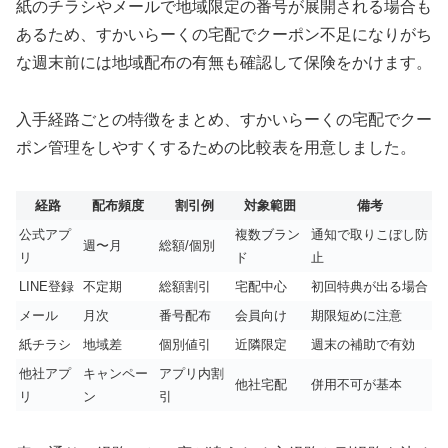
紙のチラシやメールで地域限定の番号が展開される場合も
あるため、すかいらーくの宅配でクーポン不足になりがち
な週末前には地域配布の有無も確認して保険をかけます。
入手経路ごとの特徴をまとめ、すかいらーくの宅配でクー
ポン管理をしやすくするための比較表を用意しました。
経路
配布頻度
割引例
対象範囲
備考
公式アプ
複数ブラン
通知で取りこぼし防
週〜月
総額/個別
リ
ド
止
LINE登録
不定期
総額割引
宅配中心
初回特典が出る場合
メール
月次
番号配布
会員向け
期限短めに注意
紙チラシ
地域差
個別値引
近隣限定
週末の補助で有効
他社アプ
キャンペー
アプリ内割
他社宅配
併用不可が基本
リ
ン
引