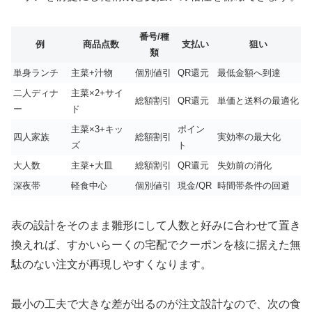
番号/種
例
商品点数
支払い
狙い
類
単身ランチ
主菜+汁物
個別値引
QR還元
最低金額へ到達
二人ディナ
主菜×2+サイ
総額割引
QR還元
単価と送料の最適化
ー
ド
主菜×3+キッ
ポイン
四人家族
総額割引
実効率の最大化
ズ
ト
大人数
主菜+大皿
総額割引
QR還元
失効前の消化
深夜帯
軽食中心
個別値引
現金/QR
時間帯条件の回避
表の設計をそのまま雛形にして人数と好みに合わせて置き
換えれば、すかいらーくの宅配でクーポンを核に据えた無
駄のない注文が再現しやすくなります。
最小の工夫で大きな差が出るのが注文設計なので、次の食