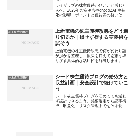
ライザップの株主優待がひどいと感じた
人へ。2025年の変更点やchocoZAP半額
化の影響、ポイントと優待券の賢い使い
道、損を避ける実践手順までを体系的に
解説します。
上新電機の株主優待改悪をどう乗
株主優待活用術
り切るか｜損せず得する実践術を
試そう
上新電機の株主優待改悪で何が変わり誰
が損かを整理し、損失を抑えて恩恵を取
り戻す具体的な活用術を解説します。変
更点の要約、試算、買物計画まで一気に
把握できます。
シード株主優待ブログの始め方と
株主優待活用術
収益計画｜安全設計で続けていこ
う
シード株主優待ブログを初めてでも迷わ
ず設計できるよう、銘柄選定から記事構
成、収益化、リスク管理までを体系化。
金券や優待券の価値換算や実例を交え、
今日から安全に運用を始められる道筋を
示します。