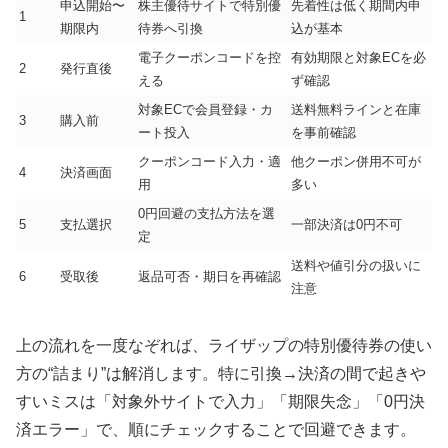
申込開始〜
株主優待サイトで特別優
先着性は低く期間内申
1
期限内
待券へ引換
込が基本
電子クーポンコードを控
有効期限と対象ECを必
2
発行直後
える
ず確認
対象ECで会員登録・カ
送料無料ラインと在庫
3
購入前
ート投入
を事前確認
クーポンコード入力・適
他クーポン併用不可が
4
決済画面
用
多い
0円回避の支払方法を選
5
支払選択
一部決済は0円不可
定
送料や値引分の扱いに
6
受取後
返品可否・期日を再確認
注意
上の流れを一度なぞれば、ライザップの特別優待券の使い
方の“詰まり”は解消します。特に引換→決済の間で起きや
すいミスは「対象外サイトで入力」「期限失念」「0円決
済エラー」で、順にチェックすることで回避できます。