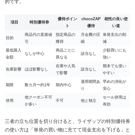
的です。
優待ポイン
chocoZAP
相性の良い使
項目
特別優待券
ト
優待
い道
商品代の直接値
指定商品の
月会費の圧
単発支出の削
目的
引
獲得
縮
減
最低購入
商品ごとに
少額買いにも
なしが中心
該当なし
金額
異なる
強い
在庫や人気
期末でも使い
在庫影響
ほぼ影響なし
該当なし
で影響
やすい
適用期間あ
早めの消化が
期限
数カ月〜約1年
期内中心
り
安心
他クーポン不可
セール併用は
併用
不可
他と独立
が多い
有効
三者の立ち位置を切り分けると、ライザップの特別優待券
の使い方は「単発の買い物に充てて現金支出を下げる」と