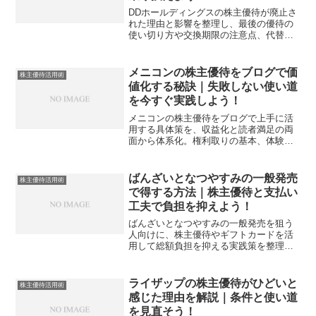
DDホールディングスの株主優待が廃止さ
れた理由と影響を整理し、最後の優待の
使い切り方や交換期限の注意点、代替優
待の選び方まで実務的に解説します。迷
いを減らし家計に効く行動へつなげまし
ょう。
メニコンの株主優待をブログで価
株主優待活用術
値化する秘訣｜失敗しない使い道
を今すぐ実践しよう！
メニコンの株主優待をブログで上手に活
用する具体策を、収益化と読者満足の両
面から体系化。権利取りの基本、体験レ
ビュー構成、比較軸、税務の着眼点まで
網羅し、明日から役立つ運用術に落とし
込みます。
ばんざいとなつやすみの一般発売
株主優待活用術
で得する方法｜株主優待と支払い
工夫で負担を抑えよう！
ばんざいとなつやすみの一般発売を狙う
人向けに、株主優待やギフトカードを活
用して総額負担を抑える実践策を整理し
ます。準備から支払い最適化、遠征費の
節約、落選時の再挑戦までを一気通貫で
解説します。
ライザップの株主優待がひどいと
株主優待活用術
感じた理由を解説｜条件と使い道
を見直そう！