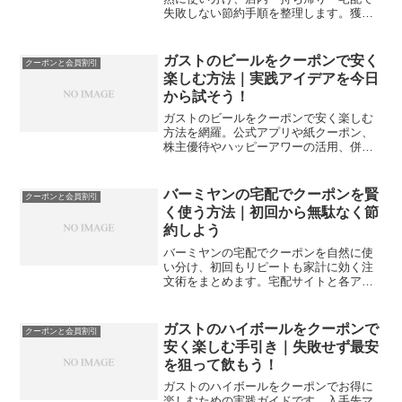
失敗しない節約手順を整理します。獲得
先の優先順位、併用の可否、地域差や時
期の読み方まで一気に把握して外食代を
最適化しましょう。
ガストのビールをクーポンで安く
クーポンと会員割引
楽しむ方法｜実践アイデアを今日
から試そう！
ガストのビールをクーポンで安く楽しむ
方法を網羅。公式アプリや紙クーポン、
株主優待やハッピーアワーの活用、併用
ルールまで実例で解説し、今夜からの節
約に役立ちます。Pay系決済やポイント
多重取りの手順も整理し、失敗しやすい
バーミヤンの宅配でクーポンを賢
クーポンと会員割引
落とし穴と回避策もまとめました。
く使う方法｜初回から無駄なく節
約しよう
バーミヤンの宅配でクーポンを自然に使
い分け、初回もリピートも家計に効く注
文術をまとめます。宅配サイトと各アプ
リの違い、支払いとポイントの相性、よ
くある失敗の回避まで実践的に解説しま
す。
ガストのハイボールをクーポンで
クーポンと会員割引
安く楽しむ手引き｜失敗せず最安
を狙って飲もう！
ガストのハイボールをクーポンでお得に
楽しむための実践ガイドです。入手先マ