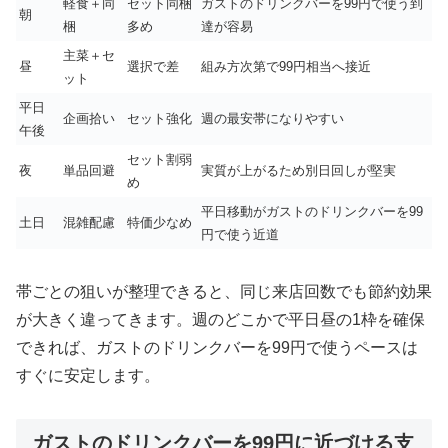
軽食＋同
セット同梱
ガストのドリンクバーを99円で使う到
朝
梱
多め
達が容易
主菜＋セ
昼
選択で差
組み方次第で99円相当へ接近
ット
平日
企画拾い
セット強化
週の最安帯になりやすい
午後
セット割弱
夜
単品回避
実質が上がるため別日回しが堅実
め
平日移動がガストのドリンクバーを99
土日
混雑配慮
特価少なめ
円で使う近道
帯ごとの狙いが整理できると、同じ来店回数でも節約効果
が大きく違ってきます。週のどこかで平日昼の1枠を確保
できれば、ガストのドリンクバーを99円で使うペースは
すぐに安定します。
ガストのドリンクバーを99円に近づける支