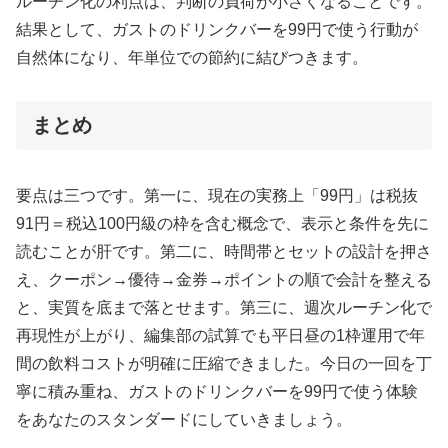
ルーチン化の利点は、判断の負荷が小さくなることです。
結果として、ガストのドリンクバーを99円で使う行動が
自然体になり、年単位での節約に結びつきます。
まとめ
要点は三つです。第一に、現在の実務上「99円」は税抜
91円＝税込100円級の枠を含む概念で、表示と条件を先に
読むことが肝です。第二に、時間帯とセットの設計を押さ
え、クーポン→優待→金券→ポイントの順で会計を整える
と、実質を底まで落とせます。第三に、週次ルーチン化で
再現性が上がり、編集部の試算でも平日昼の1枠運用で年
間の飲料コストが明確に圧縮できました。今日の一回を丁
寧に積み重ね、ガストのドリンクバーを99円で使う体験
をあなたのスタンダードにしていきましょう。