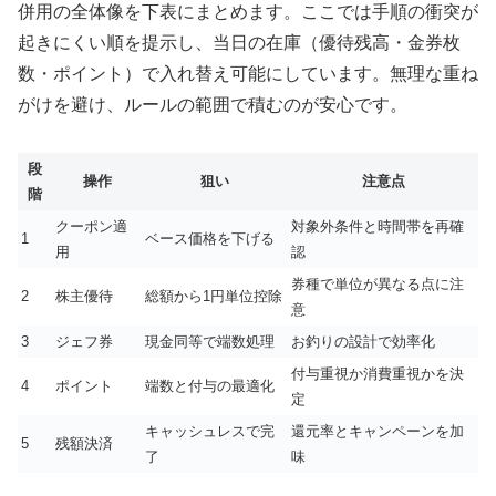
併用の全体像を下表にまとめます。ここでは手順の衝突が
起きにくい順を提示し、当日の在庫（優待残高・金券枚
数・ポイント）で入れ替え可能にしています。無理な重ね
がけを避け、ルールの範囲で積むのが安心です。
段
操作
狙い
注意点
階
クーポン適
対象外条件と時間帯を再確
1
ベース価格を下げる
用
認
券種で単位が異なる点に注
2
株主優待
総額から1円単位控除
意
3
ジェフ券
現金同等で端数処理
お釣りの設計で効率化
付与重視か消費重視かを決
4
ポイント
端数と付与の最適化
定
キャッシュレスで完
還元率とキャンペーンを加
5
残額決済
了
味