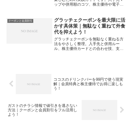
ップや併用順のコツ、株主優待や電子決
済の割引活用までを体系化し、今日から
迷わず最安を狙える道筋を示します。
グラッチェクーポンを最大限に活
クーポンと会員割引
かす具体策｜無駄なく重ねて外食
代を抑えよう！
グラッチェクーポンを無駄なく重ねる方
法をやさしく整理。入手先と併用ルー
ル、株主優待カードとの合わせ技、支払
い別の得まで具体例で解説し、今日から
外食代を賢く抑えます。
ココスのドリンクバーを99円で使う現実
解｜会員特典と株主優待でお得に楽しも
う！
ガストのチラシ情報で値引きを逃さない
方法｜クーポンと会員割引をフル活用し
よう！