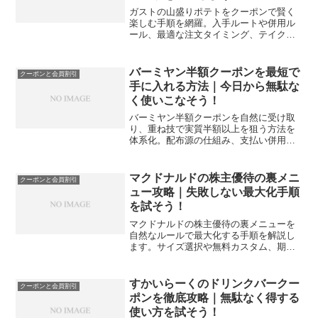
ガストの山盛りポテトをクーポンで賢く
楽しむ手順を網羅。入手ルートや併用ル
ール、最適な注文タイミング、テイクア
ウト活用、注意点まで体系化し、無理な
く節約しながら満足度を上げる流れを解
説します。
バーミヤン半額クーポンを最短で
クーポンと会員割引
手に入れる方法｜今日から無駄な
く使いこなそう！
バーミヤン半額クーポンを自然に受け取
り、重ね技で実質半額以上を狙う方法を
体系化。配布源の仕組み、支払い併用、
テイクアウトや家族利用の最適化まで、
今日から迷わず節約できる実践ガイドで
す。
マクドナルドの株主優待の裏メニ
クーポンと会員割引
ュー攻略｜失敗しない最大化手順
を試そう！
マクドナルドの株主優待の裏メニューを
自然なルールで最大化する手順を解説し
ます。サイズ選択や無料カスタム、期間
限定の使い分けまで再現性高く整理し、
今日から迷わず使い切れます。
すかいらーくのドリンクバークー
クーポンと会員割引
ポンを徹底攻略｜無駄なく得する
使い方を試そう！