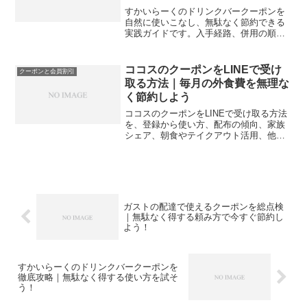
すかいらーくのドリンクバークーポンを
自然に使いこなし、無駄なく節約できる
実践ガイドです。入手経路、併用の順
序、家族構成別の最適化、落とし穴の回
避まで一気に整理します。
ココスのクーポンをLINEで受け
クーポンと会員割引
取る方法｜毎月の外食費を無理な
く節約しよう
ココスのクーポンをLINEで受け取る方法
を、登録から使い方、配布の傾向、家族
シェア、朝食やテイクアウト活用、他割
引との併用まで実例で解説。ココスのク
ーポンをLINEで賢く使い、無理なく外食
費を抑えます。
ガストの配達で使えるクーポンを総点検
｜無駄なく得する頼み方で今すぐ節約し
よう！
すかいらーくのドリンクバークーポンを
徹底攻略｜無駄なく得する使い方を試そ
う！