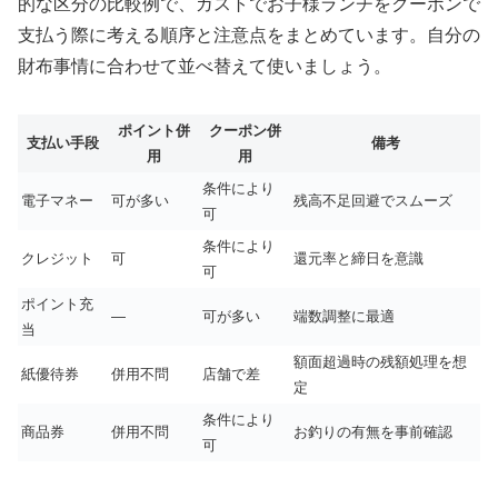
的な区分の比較例で、ガストでお子様ランチをクーポンで
支払う際に考える順序と注意点をまとめています。自分の
財布事情に合わせて並べ替えて使いましょう。
ポイント併
クーポン併
支払い手段
備考
用
用
条件により
電子マネー
可が多い
残高不足回避でスムーズ
可
条件により
クレジット
可
還元率と締日を意識
可
ポイント充
—
可が多い
端数調整に最適
当
額面超過時の残額処理を想
紙優待券
併用不問
店舗で差
定
条件により
商品券
併用不問
お釣りの有無を事前確認
可