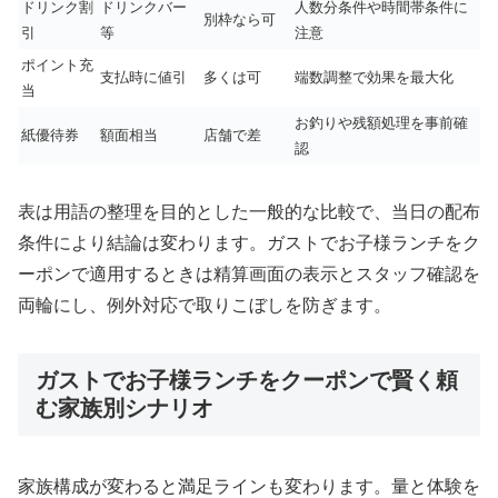
ドリンク割
ドリンクバー
人数分条件や時間帯条件に
別枠なら可
引
等
注意
ポイント充
支払時に値引
多くは可
端数調整で効果を最大化
当
お釣りや残額処理を事前確
紙優待券
額面相当
店舗で差
認
表は用語の整理を目的とした一般的な比較で、当日の配布
条件により結論は変わります。ガストでお子様ランチをク
ーポンで適用するときは精算画面の表示とスタッフ確認を
両輪にし、例外対応で取りこぼしを防ぎます。
ガストでお子様ランチをクーポンで賢く頼
む家族別シナリオ
家族構成が変わると満足ラインも変わります。量と体験を