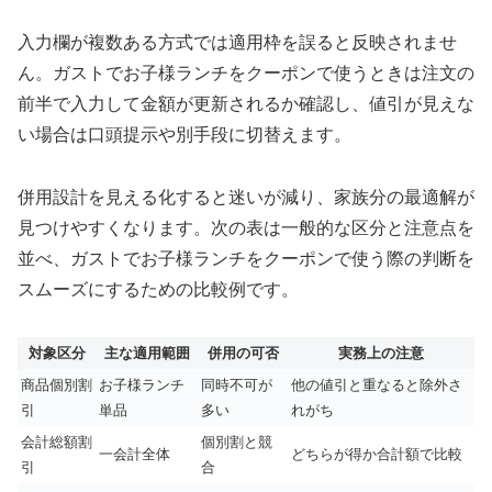
入力欄が複数ある方式では適用枠を誤ると反映されませ
ん。ガストでお子様ランチをクーポンで使うときは注文の
前半で入力して金額が更新されるか確認し、値引が見えな
い場合は口頭提示や別手段に切替えます。
併用設計を見える化すると迷いが減り、家族分の最適解が
見つけやすくなります。次の表は一般的な区分と注意点を
並べ、ガストでお子様ランチをクーポンで使う際の判断を
スムーズにするための比較例です。
対象区分
主な適用範囲
併用の可否
実務上の注意
商品個別割
お子様ランチ
同時不可が
他の値引と重なると除外さ
引
単品
多い
れがち
会計総額割
個別割と競
一会計全体
どちらが得か合計額で比較
引
合