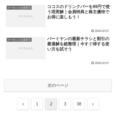
ココスのドリンクバーを99円で使
クーポンと会員割引
う現実解｜会員特典と株主優待で
お得に楽しもう！
2026.02.07
バーミヤンの最新チラシと割引の
クーポンと会員割引
最適解を総整理｜今すぐ得する使
い方を試そう
2026.02.07
次のページ
前
次
1
2
3
38
へ
へ